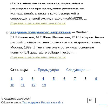
обозначения места включения, управления и
регулирования при проведении рентгеновских
исследований, а также в конструкторской и
сопроводительной эксплуатационной&#8230; …
Справочник технического переводчика
введение поперечного напряжения
— &mdash;
80
[Я.Н.Лугинский, М.С.Фези Жилинская, Ю.С.Кабиров. Англо
русский словарь по электротехнике и электроэнергетике,
Москва, 1999 г.] Тематики электротехника, основные
понятия EN quadrature voltage injection …
Справочник технического переводчика
Страницы
←
Предыдущая
Следующая
→
1
2
3
4
5
6
7
8
9
10
11
12
13
© Академик, 2000-2026
18+
Обратная связь:
Техподдержка
,
Реклама на сайте