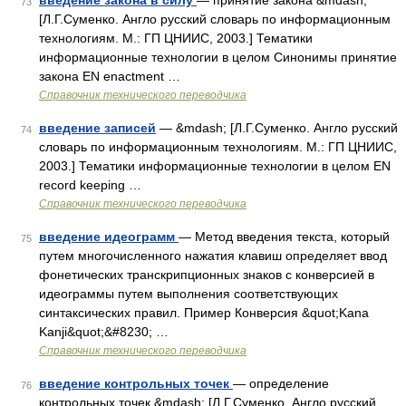
введение закона в силу
— принятие закона &mdash;
73
[Л.Г.Суменко. Англо русский словарь по информационным
технологиям. М.: ГП ЦНИИС, 2003.] Тематики
информационные технологии в целом Синонимы принятие
закона EN enactment …
Справочник технического переводчика
введение записей
— &mdash; [Л.Г.Суменко. Англо русский
74
словарь по информационным технологиям. М.: ГП ЦНИИС,
2003.] Тематики информационные технологии в целом EN
record keeping …
Справочник технического переводчика
введение идеограмм
— Метод введения текста, который
75
путем многочисленного нажатия клавиш определяет ввод
фонетических транскрипционных знаков с конверсией в
идеограммы путем выполнения соответствующих
синтаксических правил. Пример Конверсия &quot;Kana
Kanji&quot;&#8230; …
Справочник технического переводчика
введение контрольных точек
— определение
76
контрольных точек &mdash; [Л.Г.Суменко. Англо русский