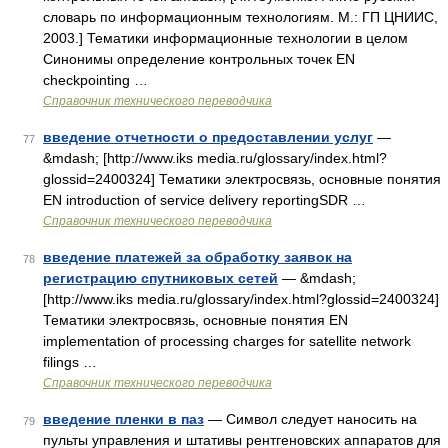
словарь по информационным технологиям. М.: ГП ЦНИИС,
2003.] Тематики информационные технологии в целом
Синонимы определение контрольных точек EN
checkpointing …
Справочник технического переводчика
введение отчетности о предоставлении услуг
—
77
&mdash; [http://www.iks media.ru/glossary/index.html?
glossid=2400324] Тематики электросвязь, основные понятия
EN introduction of service delivery reportingSDR …
Справочник технического переводчика
введение платежей за обработку заявок на
78
регистрацию спутниковых сетей
— &mdash;
[http://www.iks media.ru/glossary/index.html?glossid=2400324]
Тематики электросвязь, основные понятия EN
implementation of processing charges for satellite network
filings …
Справочник технического переводчика
введение пленки в паз
— Символ следует наносить на
79
пульты управления и штативы рентгеновских аппаратов для